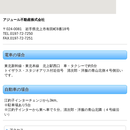
アジュール不動産株式会社
〒024-0081 岩手県北上市有田町8番18号
TEL.0197-72-7250
FAX.0197-72-7251
電車の場合
東北新幹線・東北本線 北上駅西口 車・タクシーで約5分
トイザラス・スタジオアリス付近信号 清次郎・洋服の青山北側４号側沿い
です。
自動車の場合
江釣子インターチェンジから3km。
※駐車場あり5台
※江釣子インターから東へ車で５分。清次郎・洋服の青山北隣（４号線沿
い）