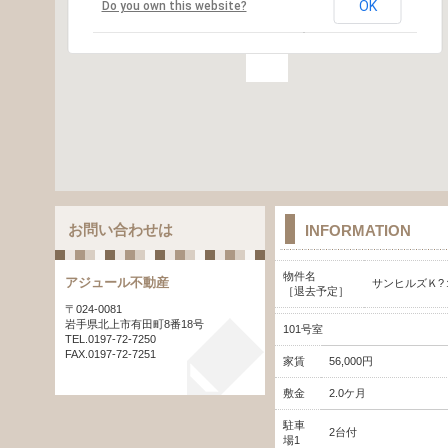
OK
Do you own this website?
お問い合わせは
INFORMATION
物件名
アジュール不動産
サンヒルズＫ?
［退去予定］
〒024-0081
岩手県北上市有田町8番18号
101
号室
TEL.0197-72-7250
FAX.0197-72-7251
家賃
56,000
円
敷金
2.0ケ月
駐車
2台付
場1