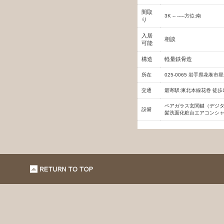
間取
3K -- -----方位:南
り
入居
相談
可能
構造
軽量鉄骨造
所在
025-0065 岩手県花巻
交通
最寄駅:東北本線花巻 徒歩
ペアガラス
玄関鍵（デジ
設備
髪洗面化粧台
エアコン
シ